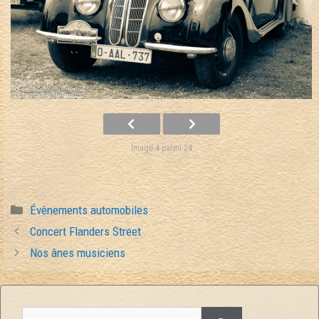
Image 4 parmi 24
Catégories
Évènements automobiles
Navigation
Concert Flanders Street
des
Nos ânes musiciens
articles
Rechercher :