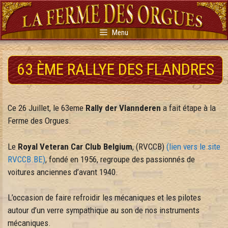
Aller
au
contenu
Menu
63 ÈME RALLYE DES FLANDRES
Ce 26 Juillet, le 63eme
Rally der Vlannderen
a fait étape à la
Ferme des Orgues.
Le
Royal Veteran Car Club Belgium
, (RVCCB)
(lien vers le site
RVCCB.BE)
, fondé en 1956, regroupe des passionnés de
voitures anciennes d’avant 1940.
L’occasion de faire refroidir les mécaniques et les pilotes
autour d’un verre sympathique au son de nos instruments
mécaniques.